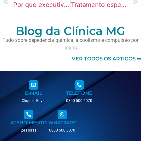
Por que executivos está usando mais Zolpidem atualmente?
Tratamento especializado para idosos com vício em Compras Compulsivas
Blog da Clínica MG
Tudo sobre depedência química, alcoolismo e compulsão por
jogos
VER TODOS OS ARTIGOS ➡
E-MAIL
TELEFONE
Clique e Envie
0800 500 6070
ATENDIMENTO
WHATSAPP
24 Horas
0800 500 6070