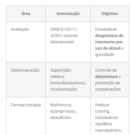
Área
Intervenção
Objetivo
Avaliação
DSM-5/CID-11,
Estabelecer
AUDIT, exames
diagnóstico do
laboratoriais
transtorno por
uso de álcool
e
gravidade
Desintoxicação
Supervisão
Controle da
médica,
abstinência
e
benzodiazepínicos,
prevenção de
monitorização
complicações
Farmacoterapia
Naltrexona,
Reduzir
acamprosato,
craving,
dissulfiram
restabelecer
equilíbrio
neuroquímico,