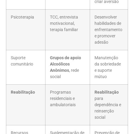
criar aversão
Psicoterapia
TCC, entrevista
Desenvolver
motivacional,
habilidades de
terapia familiar
enfrentamento
e promover
adesão
Suporte
Grupos de apoio
Manutenção
comunitário
Alcoólicos
da sobriedade
Anônimos
, rede
e suporte
social
mútuo
Reabilitação
Programas
Reabilitação
residenciais e
para
ambulatoriais
dependência e
reinserção
social
Recursos
Suplementação de
Prevenção de