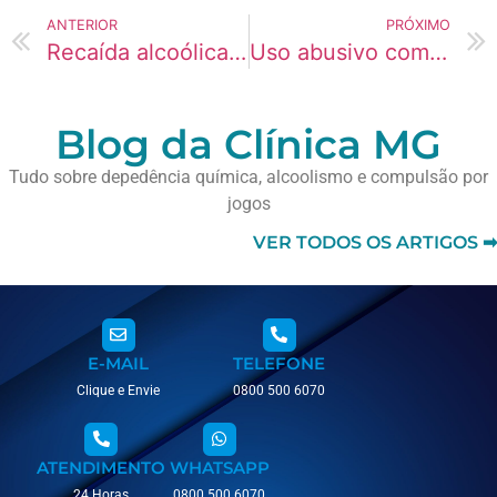
ANTERIOR
PRÓXIMO
Recaída alcoólica e sentimento de culpa
Uso abusivo como fase anterior ao vício
Blog da Clínica MG
Tudo sobre depedência química, alcoolismo e compulsão por
jogos
VER TODOS OS ARTIGOS ➡
E-MAIL
TELEFONE
Clique e Envie
0800 500 6070
ATENDIMENTO
WHATSAPP
24 Horas
0800 500 6070