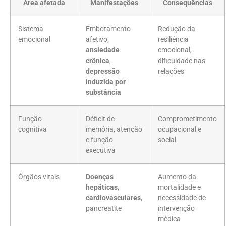
Área afetada
Manifestações
Consequências
Sistema
Embotamento
Redução da
emocional
afetivo,
resiliência
ansiedade
emocional,
crônica
,
dificuldade nas
depressão
relações
induzida por
substância
Função
Déficit de
Comprometimento
cognitiva
memória, atenção
ocupacional e
e função
social
executiva
Órgãos vitais
Doenças
Aumento da
hepáticas
,
mortalidade e
cardiovasculares
,
necessidade de
pancreatite
intervenção
médica