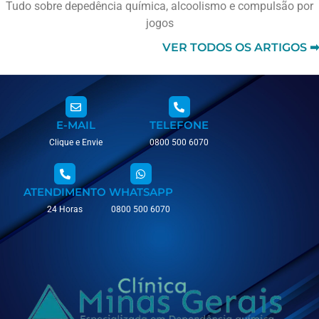
Tudo sobre depedência química, alcoolismo e compulsão por
jogos
VER TODOS OS ARTIGOS ➡
E-MAIL
TELEFONE
Clique e Envie
0800 500 6070
ATENDIMENTO
WHATSAPP
24 Horas
0800 500 6070