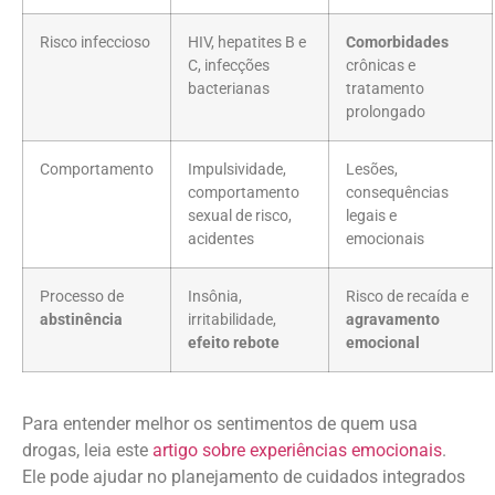
Risco infeccioso
HIV, hepatites B e
Comorbidades
C, infecções
crônicas e
bacterianas
tratamento
prolongado
Comportamento
Impulsividade,
Lesões,
comportamento
consequências
sexual de risco,
legais e
acidentes
emocionais
Processo de
Insônia,
Risco de recaída e
abstinência
irritabilidade,
agravamento
efeito rebote
emocional
Para entender melhor os sentimentos de quem usa
drogas, leia este
artigo sobre experiências emocionais
.
Ele pode ajudar no planejamento de cuidados integrados