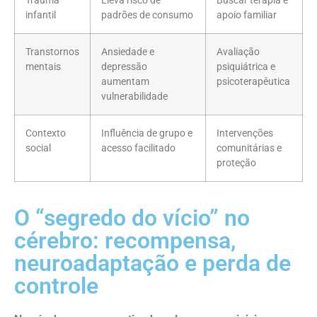
Trauma
Eleva risco de
Buscar terapia e
infantil
padrões de consumo
apoio familiar
Transtornos
Ansiedade e
Avaliação
mentais
depressão
psiquiátrica e
aumentam
psicoterapêutica
vulnerabilidade
Contexto
Influência de grupo e
Intervenções
social
acesso facilitado
comunitárias e
proteção
O “segredo do vício” no
cérebro: recompensa,
neuroadaptação e perda de
controle