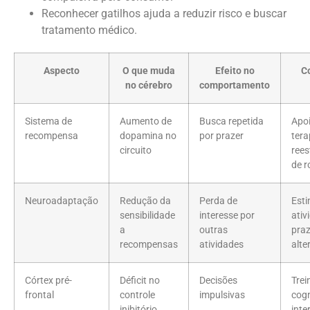
Reconhecer gatilhos ajuda a reduzir risco e buscar
tratamento médico.
Aspecto
O que muda
Efeito no
C
no cérebro
comportamento
Sistema de
Aumento de
Busca repetida
Apo
recompensa
dopamina no
por prazer
tera
circuito
rees
de r
Neuroadaptação
Redução da
Perda de
Esti
sensibilidade
interesse por
ativ
a
outras
pra
recompensas
atividades
alte
Córtex pré-
Déficit no
Decisões
Trei
frontal
controle
impulsivas
cogn
inibitório
inte