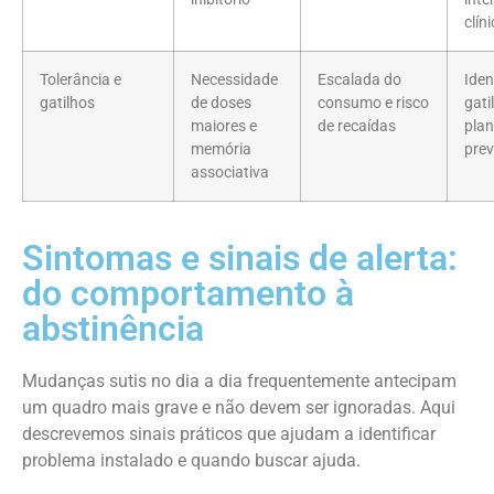
clín
Tolerância e
Necessidade
Escalada do
Iden
gatilhos
de doses
consumo e risco
gati
maiores e
de recaídas
plan
memória
pre
associativa
Sintomas e sinais de alerta:
do comportamento à
abstinência
Mudanças sutis no dia a dia frequentemente antecipam
um quadro mais grave e não devem ser ignoradas. Aqui
descrevemos sinais práticos que ajudam a identificar
problema instalado e quando buscar ajuda.