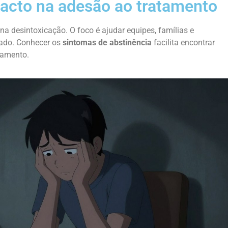
pacto na adesão ao tratamento
a desintoxicação. O foco é ajudar equipes, famílias e
ado. Conhecer os
sintomas de abstinência
facilita encontrar
tamento.