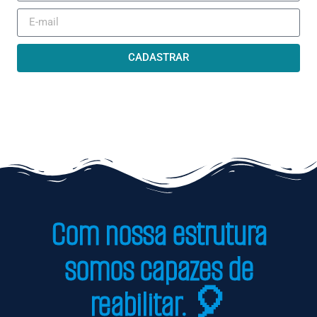
CADASTRAR
Com nossa estrutura
somos capazes de
reabilitar. 🎈