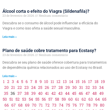
Álcool corta o efeito do Viagra (Sildenafila)?
23 de fevereiro de 2026
Nenhum comentário
Descubra se o consumo de álcool pode influenciar a eficácia do
Viagra e como isso afeta a saúde sexual masculina.
Leia mais »
Plano de saúde cobre tratamento para Ecstasy?
23 de fevereiro de 2026
Nenhum comentário
Descubra se seu plano de saúde oferece cobertura para tratamentos
de dependência química relacionados ao uso de Ecstasy no Brasil.
Leia mais »
1
2
3
4
5
6
7
8
9
10
11
12
13
14
15
16
17
18
19
20
21
22
23
24
25
26
27
28
29
30
31
32
33
34
35
36
37
38
39
40
41
42
43
44
45
46
47
48
49
50
51
52
53
54
55
56
57
58
59
60
61
62
63
64
65
66
67
68
69
70
71
72
73
74
75
76
77
78
79
80