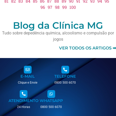
81
82
83
84
85
86
87
88
89
90
91
92
93
94
95
96
97
98
99
100
Blog da Clínica MG
Tudo sobre depedência química, alcoolismo e compulsão por
jogos
VER TODOS OS ARTIGOS ➡
E-MAIL
TELEFONE
Clique e Envie
0800 500 6070
ATENDIMENTO
WHATSAPP
24 Horas
0800 500 6070