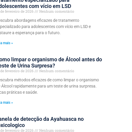
dolescentes com vício em LSD
 de fevereiro de 2026
Nenhum comentário
scubra abordagens eficazes de tratamento
pecializado para adolescentes com vício em LSD e
staure a esperança para o futuro.
ia mais »
omo limpar o organismo de Álcool antes do
este de Urina Surpresa?
 de fevereiro de 2026
Nenhum comentário
scubra métodos eficazes de como limpar o organismo
 Álcool rapidamente para um teste de urina surpresa.
cas práticas e saúde.
ia mais »
anela de detecção da Ayahuasca no
oxicologico
 de fevereiro de 2026
Nenhum comentário