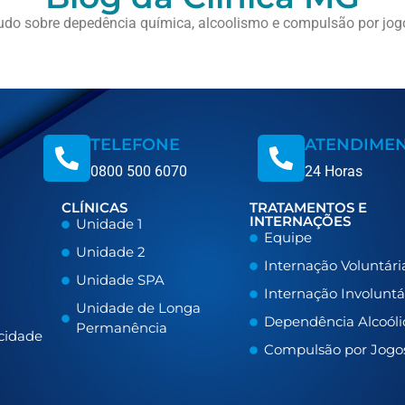
udo sobre depedência química, alcoolismo e compulsão por jog
TELEFONE
ATENDIME
0800 500 6070
24 Horas
CLÍNICAS
TRATAMENTOS E
INTERNAÇÕES
Unidade 1
Equipe
Unidade 2
Internação Voluntári
Unidade SPA
Internação Involuntá
Unidade de Longa
Dependência Alcoóli
Permanência
acidade
Compulsão por Jogo