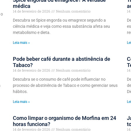
médica
a
14 de fevereiro de 2026
Nenhum comentário
14
 o
Descubra se Spice engorda ou emagrece segundo a
De
ciência médica e veja como essa substância afeta seu
es
metabolismo e dieta.
re
Leia mais »
Le
Pode beber café durante a abstinência de
C
Tabaco?
T
14 de fevereiro de 2026
Nenhum comentário
14
Descubra se o consumo de café pode influenciar no
De
a
processo de abstinência de Tabaco e como gerenciar seus
de
hábitos.
Di
Leia mais »
Le
Como limpar o organismo de Morfina em 24
J
horas funciona?
t
14 de fevereiro de 2026
Nenhum comentário
14