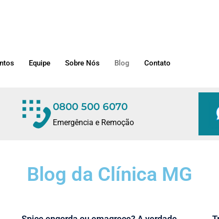
ntos
Equipe
Sobre Nós
Blog
Contato
0800 500 6070
Emergência e Remoção
Blog da Clínica MG
Spice engorda ou emagrece? A verdade
T