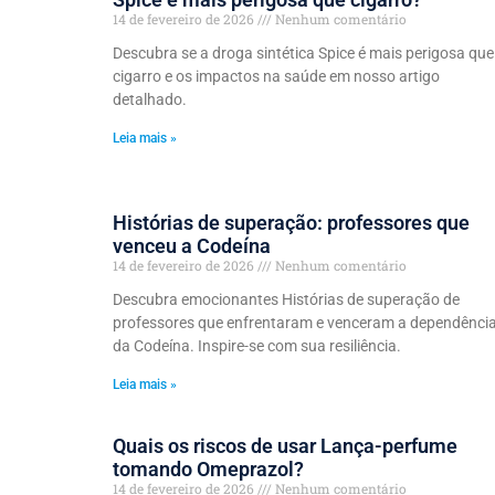
14 de fevereiro de 2026
Nenhum comentário
Descubra se a droga sintética Spice é mais perigosa que
cigarro e os impactos na saúde em nosso artigo
detalhado.
Leia mais »
Histórias de superação: professores que
venceu a Codeína
14 de fevereiro de 2026
Nenhum comentário
Descubra emocionantes Histórias de superação de
professores que enfrentaram e venceram a dependênci
da Codeína. Inspire-se com sua resiliência.
Leia mais »
Quais os riscos de usar Lança-perfume
tomando Omeprazol?
14 de fevereiro de 2026
Nenhum comentário