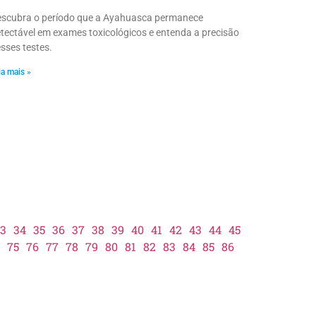
scubra o período que a Ayahuasca permanece
tectável em exames toxicológicos e entenda a precisão
sses testes.
ia mais »
3
34
35
36
37
38
39
40
41
42
43
44
45
75
76
77
78
79
80
81
82
83
84
85
86