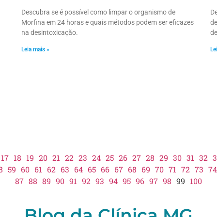
Descubra se é possível como limpar o organismo de
De
Morfina em 24 horas e quais métodos podem ser eficazes
de
na desintoxicação.
de
Leia mais »
Le
17
18
19
20
21
22
23
24
25
26
27
28
29
30
31
32
3
8
59
60
61
62
63
64
65
66
67
68
69
70
71
72
73
74
87
88
89
90
91
92
93
94
95
96
97
98
99
100
Blog da Clínica MG