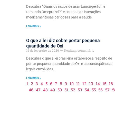
Descubra “Quais os riscos de usar Lança-perfume
tomando Omeprazol?” e entenda as interações
medicamentosas perigosas para a saúde.
Leia mais »
O que a lei diz sobre portar pequena
quantidade de Oxi
14 de fevereiro de 2026
Nenhum comentário
Descubra o que a lei brasileira estabelece a respeito de
portar pequena quantidade de Oxi e as consequências
legais envolvidas.
Leia mais »
1
2
3
4
5
6
7
8
9
10
11
12
13
14
15
16
46
47
48
49
50
51
52
53
54
55
56
57
5