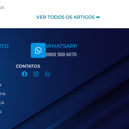
os
VER TODOS OS ARTIGOS ➡
NTO
WHATSAPP
0800 500 6070
CONTATOS
a
ria
ca
s