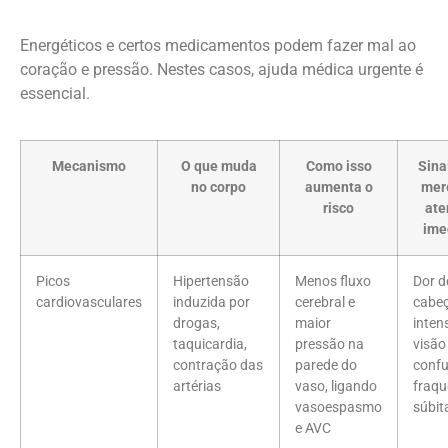
Energéticos e certos medicamentos podem fazer mal ao
coração e pressão. Nestes casos, ajuda médica urgente é
essencial.
Mecanismo
O que muda
Como isso
Sina
no corpo
aumenta o
mer
risco
ate
ime
Picos
Hipertensão
Menos fluxo
Dor d
cardiovasculares
induzida por
cerebral e
cabe
drogas,
maior
inten
taquicardia,
pressão na
visão
contração das
parede do
confu
artérias
vaso, ligando
fraqu
vasoespasmo
súbit
e AVC