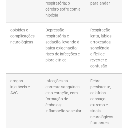
respiratória; o
para andar
cérebro sofre com a
hipóxia
opioides e
Depressão
Respiração
complicações
respiratória e
lenta, lábios
neurológicas
sedação, levando à
arroxeados,
baixa oxigenação;
sonolência
risco de infecções e
difícil de
piora clínica
reverter e
confusão
drogas
Infecções na
Febre
injetáveis e
corrente sanguínea
persistente,
AVC
e no coração, com
calafrios,
formação de
cansaço
êmbolos;
extremo e
inflamação vascular
sinais
neurológicos
flutuantes