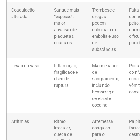
Coagulação
Sangue mais
Trombose e
Falta 
alterada
“espesso”,
drogas
dor n
maior
podem
peito,
ativação de
culminar em
dormê
plaquetas,
embolia e uso
dific
coágulos
de
para 
substâncias
Lesão do vaso
Inflamação,
Maior chance
Piora
fragilidade e
de
do ní
risco de
sangramento,
consc
ruptura
incluindo
vômit
hemorragia
conv
cerebral e
cocaína
Arritmias
Ritmo
Arremessa
Palpi
irregular,
coágulos
fortes
queda de
para o
desma