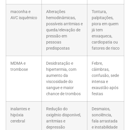
maconha e
Alterações
Tontura,
AVC isquêmico
hemodinâmicas,
palpitações,
possíveis arritmias e
piora em quem
queda/elevação de
já tem
pressão em
enxaqueca,
pessoas
cardiopatia ou
predispostas
fatores de risco
MDMA e
Desidratação e
Febre,
trombose
hipertermia, com
câimbras,
aumento da
confusão, sede
viscosidade do
intensa e
sangue e maior
exaustão após
chance de trombos
festas
inalantes e
Redução do
Desmaios,
hipóxia
oxigênio disponível,
sonolência,
cerebral
arritmias e
fala arrastada
depressão
e instabilidade