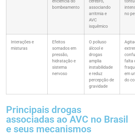
eficiência do
cérebro,
tontu
bombeamento
associando
inten
arritmia e
no pe
AVC
isquêmico
Interações e
Efeitos
O poliuso
Agita
misturas
somados em
álcool e
extre
pressão,
drogas
confu
hidratação e
amplia
falta 
sistema
instabilidade
fraqu
nervoso
e reduz
em u
percepção de
do co
gravidade
Principais drogas
associadas ao AVC no Brasil
e seus mecanismos