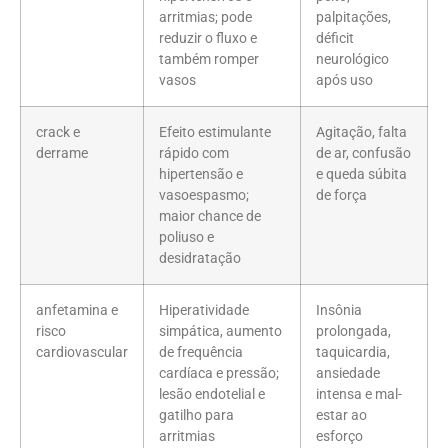
arritmias; pode
palpitações,
reduzir o fluxo e
déficit
também romper
neurológico
vasos
após uso
crack e
Efeito estimulante
Agitação, falta
derrame
rápido com
de ar, confusão
hipertensão e
e queda súbita
vasoespasmo;
de força
maior chance de
poliuso e
desidratação
anfetamina e
Hiperatividade
Insônia
risco
simpática, aumento
prolongada,
cardiovascular
de frequência
taquicardia,
cardíaca e pressão;
ansiedade
lesão endotelial e
intensa e mal-
gatilho para
estar ao
arritmias
esforço