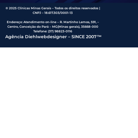
® 2025 Clínicas Minas Gerais – Todos os direitos reservados |
CNPJ – 18.617.303/0001-13
Endereço
:
Atendimento on-line – R. Martinho Lemos, 591, –
Centro, Conceição do Pará – MG(Minas gerais), 35668-000
Telefone:
(37) 98823-0116
Agência Diehlwebdesigner – SINCE 2007™