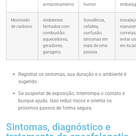
armazenamento
humor
embala
Monóxido
Ambientes
Sonolência,
Instalaç
de carbono
fechados com
cefaleia,
manute
combustão:
confusão,
corretas
aquecedores,
sintomas em
evitar u
geradores,
mais de uma
em locai
garagens
pessoa
Registrar os sintomas, sua duração e o ambiente é
sugerido.
Se suspeitar de exposição, interrompa o contato e
busque ajuda. Isso reduz riscos e orienta os
próximos passos de forma segura.
Sintomas, diagnóstico e