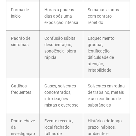
Forma de
Horas a poucos
Semanas a anos
início
dias após uma
com contato
exposição intensa
repetido
Padrão de
Confusão súbita,
Esquecimento
sintomas
desorientação,
gradual,
sonolência, piora
lentificação,
rápida
dificuldade de
atenção,
irritabilidade
Gatilhos
Gases, solventes
Solventes em rotina
frequentes
concentrados,
de trabalho, metais
intoxicações
e uso contínuo de
mistas e overdose
substâncias
Ponto-chave
Evento recente,
Histórico de longo
da
local fechado,
prazo, hábitos,
investigação
falhas de
ambiente e