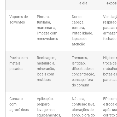
a dia
expos
Vapores de
Pintura,
Dor de
Ventila
solventes
funilaria,
cabeça,
respira
marcenaria,
tontura,
pausas 
limpeza com
irritabilidade,
armaze
removedores
lapsos de
fechado
atenção
Poeira com
Reciclagem,
Tremores,
Higiene 
metais
metalurgia,
lentidão,
troca de
pesados
mineração,
dificuldade de
trabalho
locais com
concentração,
botas e 
resíduos
cansaço fora
para ca
do comum
Contato
Aplicação,
Náusea,
EPI com
com
preparo,
confusão leve,
e troca 
agrotóxicos
lavagem de
alterações de
após uso
equipamentos,
sono, piora do
correto 