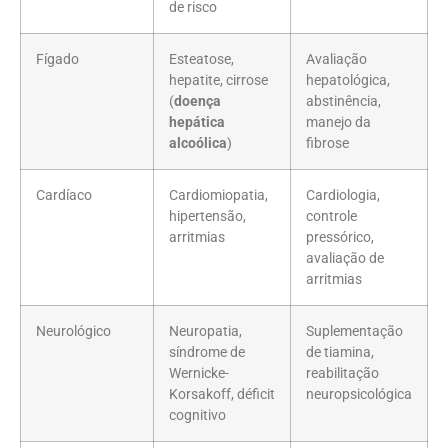
de risco
Fígado
Esteatose,
Avaliação
hepatite, cirrose
hepatológica,
(
doença
abstinência,
hepática
manejo da
alcoólica
)
fibrose
Cardíaco
Cardiomiopatia,
Cardiologia,
hipertensão,
controle
arritmias
pressórico,
avaliação de
arritmias
Neurológico
Neuropatia,
Suplementação
síndrome de
de tiamina,
Wernicke-
reabilitação
Korsakoff, déficit
neuropsicológica
cognitivo