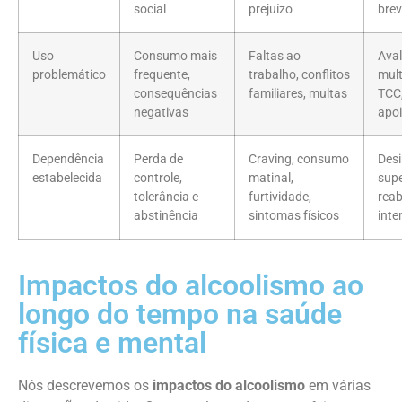
social
prejuízo
bre
Uso
Consumo mais
Faltas ao
Ava
problemático
frequente,
trabalho, conflitos
mult
consequências
familiares, multas
TCC,
negativas
apo
Dependência
Perda de
Craving, consumo
Des
estabelecida
controle,
matinal,
supe
tolerância e
furtividade,
reab
abstinência
sintomas físicos
inte
Impactos do alcoolismo ao
longo do tempo na saúde
física e mental
Nós descrevemos os
impactos do alcoolismo
em várias