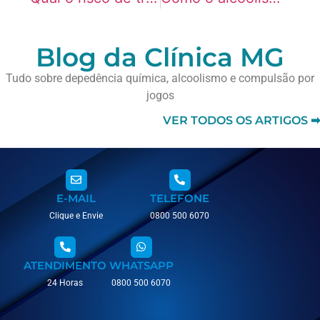
Blog da Clínica MG
Tudo sobre depedência química, alcoolismo e compulsão por
jogos
VER TODOS OS ARTIGOS ➡
E-MAIL
TELEFONE
Clique e Envie
0800 500 6070
ATENDIMENTO
WHATSAPP
24 Horas
0800 500 6070