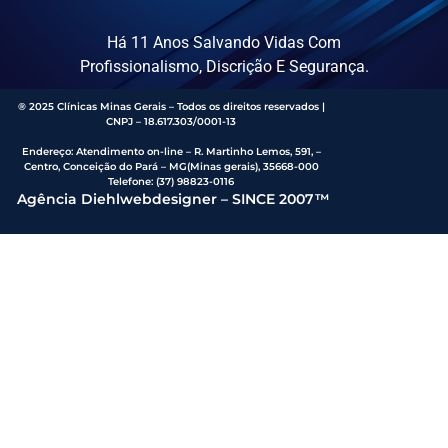
Há 11 Anos Salvando Vidas Com
Profissionalismo, Discrição E Segurança.
® 2025 Clínicas Minas Gerais – Todos os direitos reservados |
CNPJ – 18.617.303/0001-13
Endereço
:
Atendimento on-line – R. Martinho Lemos, 591, –
Centro, Conceição do Pará – MG(Minas gerais), 35668-000
Telefone:
(37) 98823-0116
Agência Diehlwebdesigner – SINCE 2007™