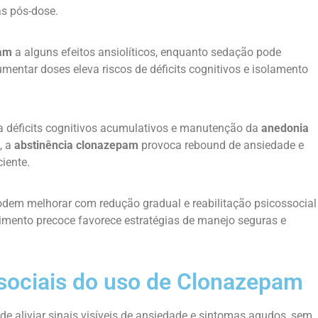
as pós-dose.
pam
a alguns efeitos ansiolíticos, enquanto sedação pode
umentar doses eleva riscos de déficits cognitivos e isolamento
a déficits cognitivos acumulativos e manutenção da
anedonia
, a
abstinência clonazepam
provoca rebound de ansiedade e
iente.
odem melhorar com redução gradual e reabilitação psicossocial
mento precoce favorece estratégias de manejo seguras e
 sociais do uso de Clonazepam
 aliviar sinais visíveis de ansiedade e sintomas agudos, sem