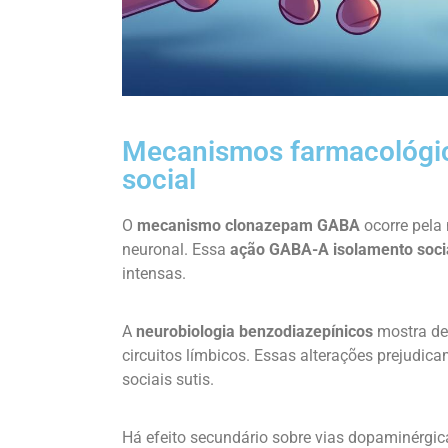
Mecanismos farmacológi
social
O
mecanismo clonazepam GABA
ocorre pela
neuronal. Essa
ação GABA-A isolamento soci
intensas.
A
neurobiologia benzodiazepínicos
mostra dep
circuitos límbicos. Essas alterações prejudic
sociais sutis.
Há efeito secundário sobre vias dopaminérg