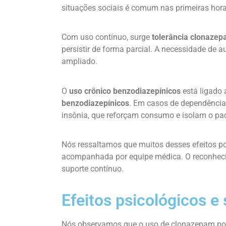
situações sociais é comum nas primeiras hor
Com uso contínuo, surge
tolerância clonaze
persistir de forma parcial. A necessidade de a
ampliado.
O
uso crônico benzodiazepínicos
está ligado 
benzodiazepínicos
. Em casos de dependência
insônia, que reforçam consumo e isolam o pac
Nós ressaltamos que muitos desses efeitos p
acompanhada por equipe médica. O reconheci
suporte contínuo.
Efeitos psicológicos e
Nós observamos que o uso de clonazepam pode