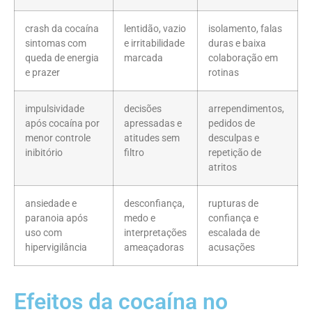
crash da cocaína
lentidão, vazio
isolamento, falas
sintomas com
e irritabilidade
duras e baixa
queda de energia
marcada
colaboração em
e prazer
rotinas
impulsividade
decisões
arrependimentos,
após cocaína por
apressadas e
pedidos de
menor controle
atitudes sem
desculpas e
inibitório
filtro
repetição de
atritos
ansiedade e
desconfiança,
rupturas de
paranoia após
medo e
confiança e
uso com
interpretações
escalada de
hipervigilância
ameaçadoras
acusações
Efeitos da cocaína no