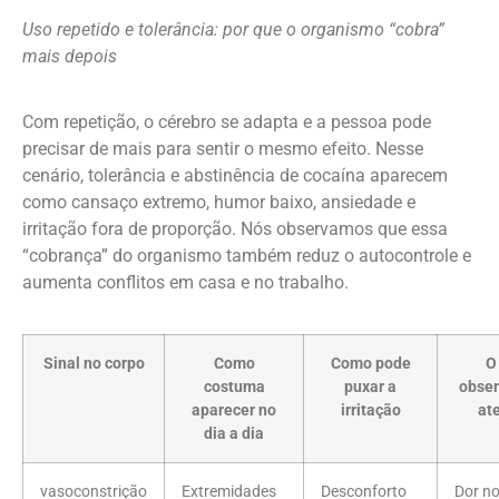
Uso repetido e tolerância: por que o organismo “cobra”
mais depois
Com repetição, o cérebro se adapta e a pessoa pode
precisar de mais para sentir o mesmo efeito. Nesse
cenário, tolerância e abstinência de cocaína aparecem
como cansaço extremo, humor baixo, ansiedade e
irritação fora de proporção. Nós observamos que essa
“cobrança” do organismo também reduz o autocontrole e
aumenta conflitos em casa e no trabalho.
Sinal no corpo
Como
Como pode
O
costuma
puxar a
obser
aparecer no
irritação
at
dia a dia
vasoconstrição
Extremidades
Desconforto
Dor no