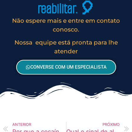
reabilitar. 🎈
Não espere mais e entre em contato
conosco.
Nossa equipe está pronta para lhe
atender
CONVERSE COM UM ESPECIALISTA
ANTERIOR
PRÓXIMO
Por que a cocaína afeta tanto o emocional?
Qual o sinal de alerta no uso de cocaína?