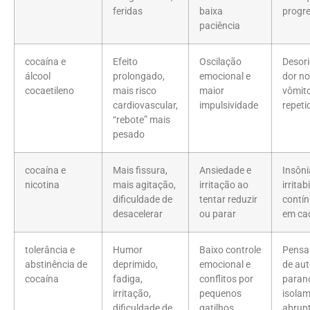
feridas
baixa
progre
paciência
cocaína e
Efeito
Oscilação
Desori
álcool
prolongado,
emocional e
dor no
cocaetileno
mais risco
maior
vômit
cardiovascular,
impulsividade
repeti
“rebote” mais
pesado
cocaína e
Mais fissura,
Ansiedade e
Insôni
nicotina
mais agitação,
irritação ao
irritab
dificuldade de
tentar reduzir
contín
desacelerar
ou parar
em ca
tolerância e
Humor
Baixo controle
Pensa
abstinência de
deprimido,
emocional e
de aut
cocaína
fadiga,
conflitos por
parano
irritação,
pequenos
isola
dificuldade de
gatilhos
abrup