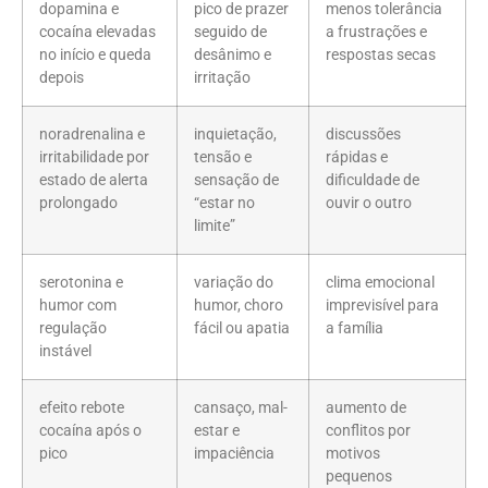
dopamina e
pico de prazer
menos tolerância
cocaína elevadas
seguido de
a frustrações e
no início e queda
desânimo e
respostas secas
depois
irritação
noradrenalina e
inquietação,
discussões
irritabilidade por
tensão e
rápidas e
estado de alerta
sensação de
dificuldade de
prolongado
“estar no
ouvir o outro
limite”
serotonina e
variação do
clima emocional
humor com
humor, choro
imprevisível para
regulação
fácil ou apatia
a família
instável
efeito rebote
cansaço, mal-
aumento de
cocaína após o
estar e
conflitos por
pico
impaciência
motivos
pequenos