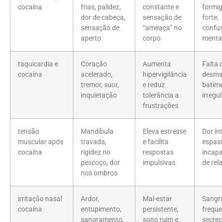
cocaína
frias, palidez,
constante e
formi
dor de cabeça,
sensação de
forte,
sensação de
“ameaça” no
confu
aperto
corpo
menta
taquicardia e
Coração
Aumenta
Falta d
cocaína
acelerado,
hipervigilância
desma
tremor, suor,
e reduz
batim
inquietação
tolerância a
irregu
frustrações
tensão
Mandíbula
Eleva estresse
Dor in
muscular após
travada,
e facilita
espas
cocaína
rigidez no
respostas
incap
pescoço, dor
impulsivas
de rel
nos ombros
irritação nasal
Ardor,
Mal-estar
Sangr
cocaína
entupimento,
persistente,
freque
sangramento,
sono ruim e
secreç