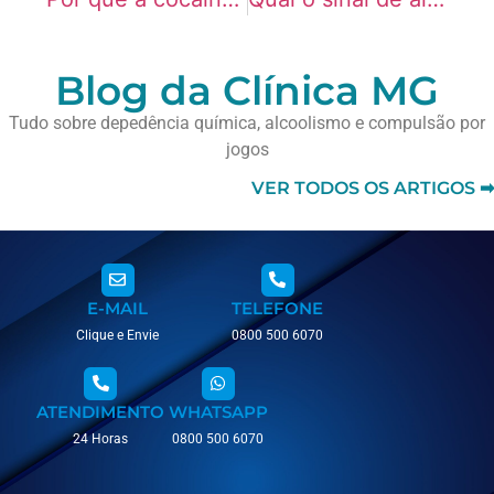
Blog da Clínica MG
Tudo sobre depedência química, alcoolismo e compulsão por
jogos
VER TODOS OS ARTIGOS ➡
E-MAIL
TELEFONE
Clique e Envie
0800 500 6070
ATENDIMENTO
WHATSAPP
24 Horas
0800 500 6070