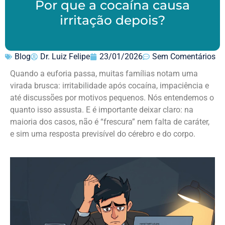
Por que a cocaína causa
irritação depois?
Blog
Dr. Luiz Felipe
23/01/2026
Sem Comentários
Quando a euforia passa, muitas famílias notam uma
virada brusca: irritabilidade após cocaína, impaciência e
até discussões por motivos pequenos. Nós entendemos o
quanto isso assusta. E é importante deixar claro: na
maioria dos casos, não é “frescura” nem falta de caráter,
e sim uma resposta previsível do cérebro e do corpo.