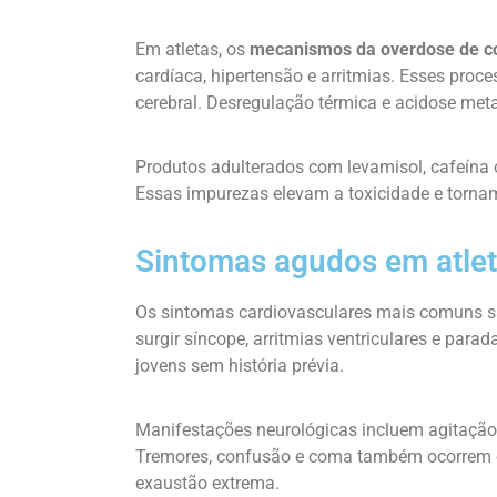
Em atletas, os
mecanismos da overdose de c
cardíaca, hipertensão e arritmias. Esses proc
cerebral. Desregulação térmica e acidose met
Produtos adulterados com levamisol, cafeína 
Essas impurezas elevam a toxicidade e tornam 
Sintomas agudos em atle
Os sintomas cardiovasculares mais comuns são
surgir síncope, arritmias ventriculares e parad
jovens sem história prévia.
Manifestações neurológicas incluem agitação 
Tremores, confusão e coma também ocorrem e
exaustão extrema.