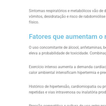
Sintomas respiratórios e metabólicos vão de d
vômitos, desidratação e risco de rabdomióli
físico.
Fatores que aumentam o r
O uso concomitante de álcool, anfetaminas, 
eleva a probabilidade de toxicidade. Combin
Exercício intenso aumenta a demanda cardíac
calor ambiental intensificam hipertermia e pr
Histórico de hipertensão, cardiomiopatia ou p
repetidas e vias intravenosa ou inalatória pr
Pressão competitiva e cultura de uso entre p