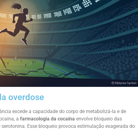
da overdose
ncia excede a capacidade do corpo de metabolizá‑la e de
ocaína, a
farmacologia da cocaína
envolve bloqueio das
e serotonina. Esse bloqueio provoca estimulação exagerada do