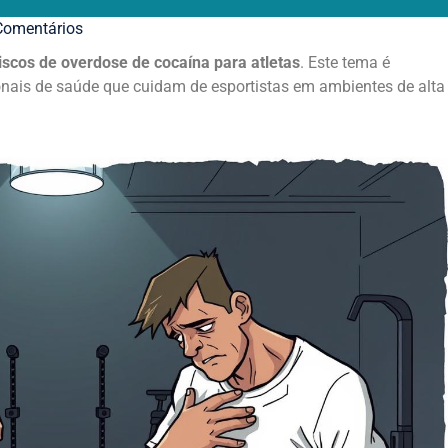
omentários
iscos de overdose de cocaína para atletas
. Este tema é
sionais de saúde que cuidam de esportistas em ambientes de alta