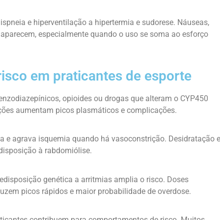
ispneia e hiperventilação a hipertermia e sudorese. Náuseas,
se aparecem, especialmente quando o uso se soma ao esforço
isco em praticantes de esporte
benzodiazepínicos, opioides ou drogas que alteram o CYP450
ações aumentam picos plasmáticos e complicações.
a e agrava isquemia quando há vasoconstrição. Desidratação 
edisposição à rabdomiólise.
redisposição genética a arritmias amplia o risco. Doses
oduzem picos rápidos e maior probabilidade de overdose.
raticantes contribuem para comportamentos de risco. Muitos