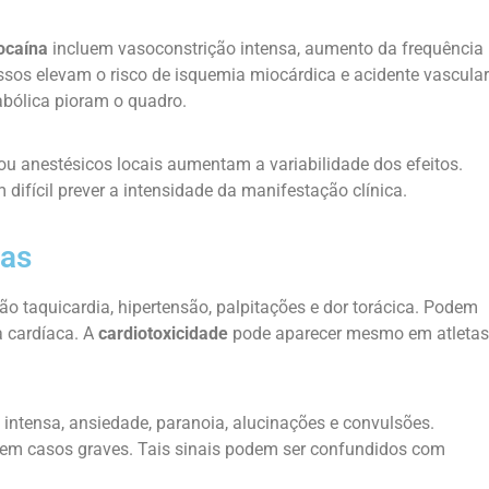
ocaína
incluem vasoconstrição intensa, aumento da frequência
essos elevam o risco de isquemia miocárdica e acidente vascular
abólica pioram o quadro.
ou anestésicos locais aumentam a variabilidade dos efeitos.
difícil prever a intensidade da manifestação clínica.
tas
 taquicardia, hipertensão, palpitações e dor torácica. Podem
a cardíaca. A
cardiotoxicidade
pode aparecer mesmo em atletas
intensa, ansiedade, paranoia, alucinações e convulsões.
m casos graves. Tais sinais podem ser confundidos com