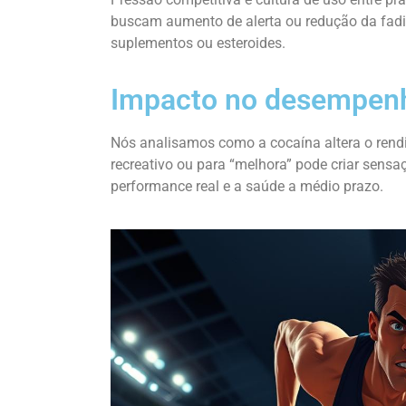
buscam aumento de alerta ou redução da fad
suplementos ou esteroides.
Impacto no desempenh
Nós analisamos como a cocaína altera o rend
recreativo ou para “melhora” pode criar sensa
performance real e a saúde a médio prazo.