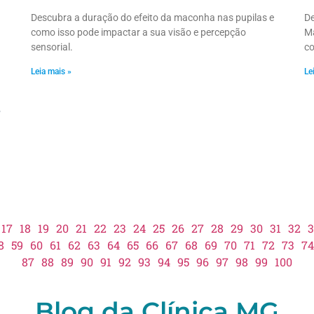
Descubra a duração do efeito da maconha nas pupilas e
De
como isso pode impactar a sua visão e percepção
Ma
sensorial.
co
Leia mais »
Le
e
17
18
19
20
21
22
23
24
25
26
27
28
29
30
31
32
3
8
59
60
61
62
63
64
65
66
67
68
69
70
71
72
73
74
87
88
89
90
91
92
93
94
95
96
97
98
99
100
Blog da Clínica MG