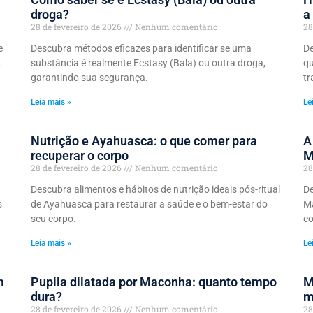
droga?
a
28 de fevereiro de 2026
Nenhum comentário
28
e
Descubra métodos eficazes para identificar se uma
De
.
substância é realmente Ecstasy (Bala) ou outra droga,
qu
garantindo sua segurança.
tr
Leia mais »
Le
Nutrição e Ayahuasca: o que comer para
A
recuperar o corpo
M
28 de fevereiro de 2026
Nenhum comentário
28
Descubra alimentos e hábitos de nutrição ideais pós-ritual
De
s
de Ayahuasca para restaurar a saúde e o bem-estar do
Má
seu corpo.
co
Leia mais »
Le
m
Pupila dilatada por Maconha: quanto tempo
M
dura?
m
28 de fevereiro de 2026
Nenhum comentário
28