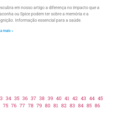
scubra em nosso artigo a diferença no impacto que a
conha ou Spice podem ter sobre a memória e a
gnição. Informação essencial para a saúde.
ia mais »
3
34
35
36
37
38
39
40
41
42
43
44
45
75
76
77
78
79
80
81
82
83
84
85
86