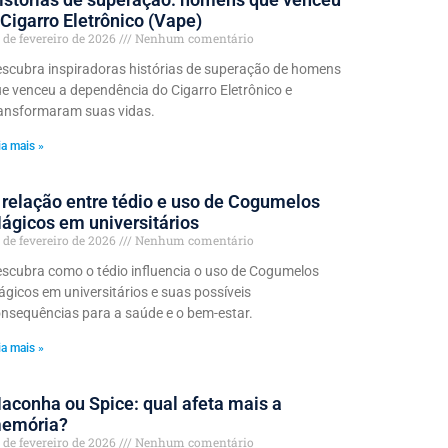
 Cigarro Eletrônico (Vape)
 de fevereiro de 2026
Nenhum comentário
scubra inspiradoras histórias de superação de homens
e venceu a dependência do Cigarro Eletrônico e
ansformaram suas vidas.
ia mais »
 relação entre tédio e uso de Cogumelos
ágicos em universitários
 de fevereiro de 2026
Nenhum comentário
scubra como o tédio influencia o uso de Cogumelos
gicos em universitários e suas possíveis
nsequências para a saúde e o bem-estar.
ia mais »
aconha ou Spice: qual afeta mais a
emória?
 de fevereiro de 2026
Nenhum comentário