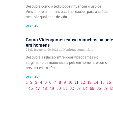
Descubra como o tédio pode influenciar o uso de
Venvanse em homens e as implicações para a saúde
mental e qualidade de vida.
Leia mais »
Como Videogames causa manchas na pel
em homens
28 de fevereiro de 2026
Nenhum comentário
Descubra a relação entre jogar videogames e o
surgimento de manchas na pele em homens, e como
prevenir esses efeitos.
Leia mais »
1
2
3
4
5
6
7
8
9
10
11
12
13
14
15
16
46
47
48
49
50
51
52
53
54
55
56
57
5