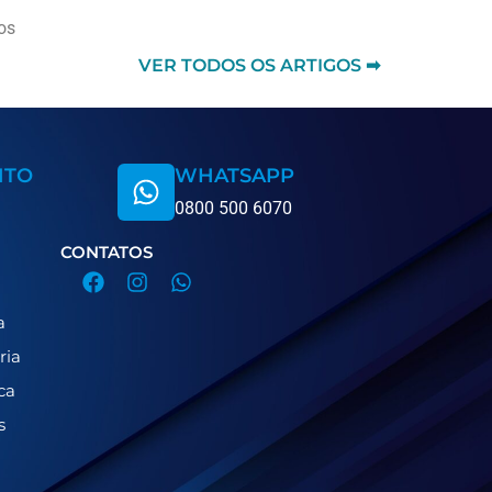
os
VER TODOS OS ARTIGOS ➡
NTO
WHATSAPP
0800 500 6070
CONTATOS
a
ria
ca
s