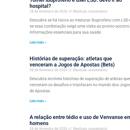
hospital?
28 de fevereiro de 2026
Nenhum comentário
Descubra se há riscos ao misturar Ibuprofeno com LSD 
se essa combinação exige uma visita ao pronto-socorro
Informações essenciais para sua saúde.
Leia mais »
Histórias de superação: atletas que
venceram a Jogos de Apostas (Bets)
28 de fevereiro de 2026
Nenhum comentário
Descubra incríveis histórias de superação de atletas que
venceram os desafios e triunfaram no mundo dos Jogo
de Apostas.
Leia mais »
A relação entre tédio e uso de Venvanse e
homens
28 de fevereiro de 2026
Nenhum comentário