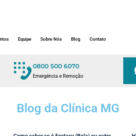
ntos
Equipe
Sobre Nós
Blog
Contato
0800 500 6070
Emergência e Remoção
Blog da Clínica MG
Como saber se é Ecstasy (Bala) ou outra
H