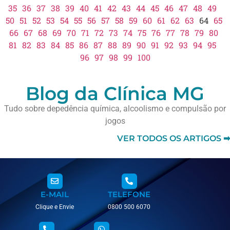
35
36
37
38
39
40
41
42
43
44
45
46
47
48
49
50
51
52
53
54
55
56
57
58
59
60
61
62
63
64
65
66
67
68
69
70
71
72
73
74
75
76
77
78
79
80
81
82
83
84
85
86
87
88
89
90
91
92
93
94
95
96
97
98
99
100
Blog da Clínica MG
Tudo sobre depedência química, alcoolismo e compulsão por
jogos
VER TODOS OS ARTIGOS ➡
E-MAIL
TELEFONE
Clique e Envie
0800 500 6070