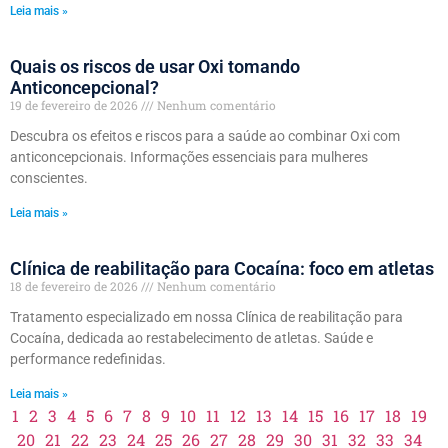
Leia mais »
Quais os riscos de usar Oxi tomando
Anticoncepcional?
19 de fevereiro de 2026
Nenhum comentário
Descubra os efeitos e riscos para a saúde ao combinar Oxi com
anticoncepcionais. Informações essenciais para mulheres
conscientes.
Leia mais »
Clínica de reabilitação para Cocaína: foco em atletas
18 de fevereiro de 2026
Nenhum comentário
Tratamento especializado em nossa Clínica de reabilitação para
Cocaína, dedicada ao restabelecimento de atletas. Saúde e
performance redefinidas.
Leia mais »
1
2
3
4
5
6
7
8
9
10
11
12
13
14
15
16
17
18
19
20
21
22
23
24
25
26
27
28
29
30
31
32
33
34