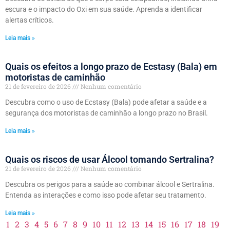
escura e o impacto do Oxi em sua saúde. Aprenda a identificar
alertas críticos.
Leia mais »
Quais os efeitos a longo prazo de Ecstasy (Bala) em
motoristas de caminhão
21 de fevereiro de 2026
Nenhum comentário
Descubra como o uso de Ecstasy (Bala) pode afetar a saúde e a
segurança dos motoristas de caminhão a longo prazo no Brasil.
Leia mais »
Quais os riscos de usar Álcool tomando Sertralina?
21 de fevereiro de 2026
Nenhum comentário
Descubra os perigos para a saúde ao combinar álcool e Sertralina.
Entenda as interações e como isso pode afetar seu tratamento.
Leia mais »
1
2
3
4
5
6
7
8
9
10
11
12
13
14
15
16
17
18
19