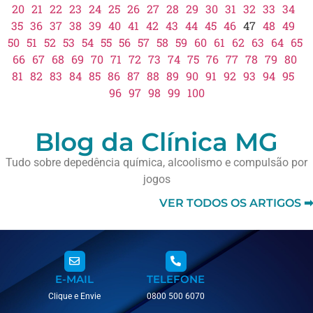
20
21
22
23
24
25
26
27
28
29
30
31
32
33
34
35
36
37
38
39
40
41
42
43
44
45
46
47
48
49
50
51
52
53
54
55
56
57
58
59
60
61
62
63
64
65
66
67
68
69
70
71
72
73
74
75
76
77
78
79
80
81
82
83
84
85
86
87
88
89
90
91
92
93
94
95
96
97
98
99
100
Blog da Clínica MG
Tudo sobre depedência química, alcoolismo e compulsão por
jogos
VER TODOS OS ARTIGOS ➡
E-MAIL
TELEFONE
Clique e Envie
0800 500 6070