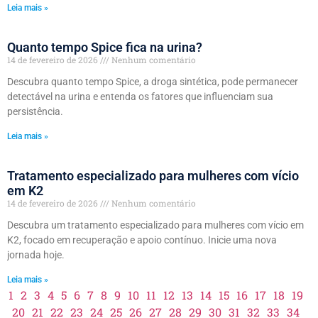
Leia mais »
Quanto tempo Spice fica na urina?
14 de fevereiro de 2026
Nenhum comentário
Descubra quanto tempo Spice, a droga sintética, pode permanecer
detectável na urina e entenda os fatores que influenciam sua
persistência.
Leia mais »
Tratamento especializado para mulheres com vício
em K2
14 de fevereiro de 2026
Nenhum comentário
Descubra um tratamento especializado para mulheres com vício em
K2, focado em recuperação e apoio contínuo. Inicie uma nova
jornada hoje.
Leia mais »
1
2
3
4
5
6
7
8
9
10
11
12
13
14
15
16
17
18
19
20
21
22
23
24
25
26
27
28
29
30
31
32
33
34