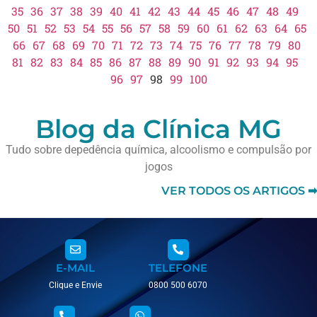
35
36
37
38
39
40
41
42
43
44
45
46
47
48
49
50
51
52
53
54
55
56
57
58
59
60
61
62
63
64
65
66
67
68
69
70
71
72
73
74
75
76
77
78
79
80
81
82
83
84
85
86
87
88
89
90
91
92
93
94
95
96
97
98
99
100
Blog da Clínica MG
Tudo sobre depedência química, alcoolismo e compulsão por
jogos
VER TODOS OS ARTIGOS ➡
E-MAIL
TELEFONE
Clique e Envie
0800 500 6070