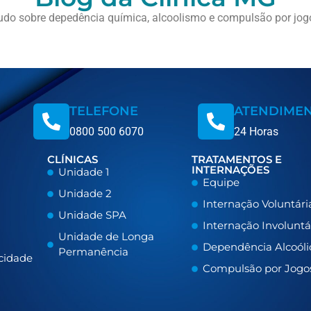
udo sobre depedência química, alcoolismo e compulsão por jog
TELEFONE
ATENDIME
0800 500 6070
24 Horas
CLÍNICAS
TRATAMENTOS E
INTERNAÇÕES
Unidade 1
Equipe
Unidade 2
Internação Voluntári
Unidade SPA
Internação Involuntá
Unidade de Longa
Dependência Alcoóli
Permanência
acidade
Compulsão por Jogo