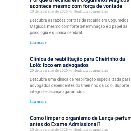
acontece mesmo com força de vontade
20 de fevereiro de 2026
Nenhum comentário
Descubra as razões por trás da recaída em Cogumelos
Mágicos, mesmo com forte determinação e o papel da
psicologia e química cerebral.
Leia mais »
Clínica de reabilitação para Cheirinho da
Loló: foco em advogados
20 de fevereiro de 2026
Nenhum comentário
Descubra uma clínica de reabilitação especializada para
advogados dependentes do Cheirinho da Loló. Suporte
integral e discrição garantidos.
Leia mais »
Como limpar o organismo de Lança-perfu
antes do Exame Admissional?
20 de fevereiro de 2026
Nenhum comentário