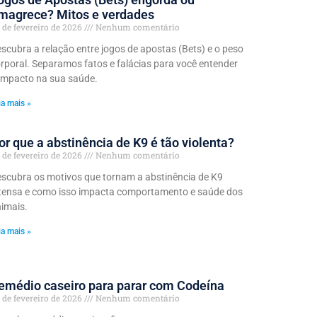
magrece? Mitos e verdades
 de fevereiro de 2026
Nenhum comentário
scubra a relação entre jogos de apostas (Bets) e o peso
rporal. Separamos fatos e falácias para você entender
impacto na sua saúde.
ia mais »
or que a abstinência de K9 é tão violenta?
 de fevereiro de 2026
Nenhum comentário
scubra os motivos que tornam a abstinência de K9
tensa e como isso impacta comportamento e saúde dos
imais.
ia mais »
emédio caseiro para parar com Codeína
 de fevereiro de 2026
Nenhum comentário