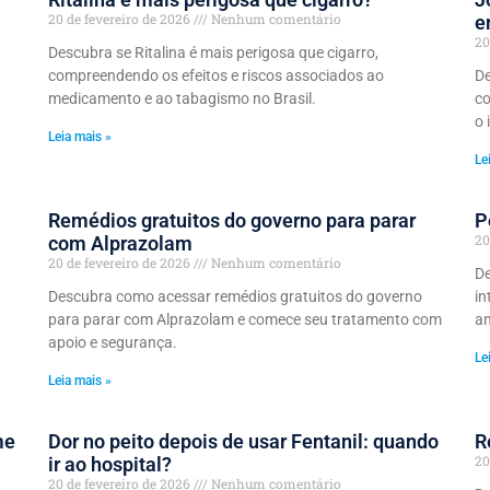
20 de fevereiro de 2026
Nenhum comentário
e
20
Descubra se Ritalina é mais perigosa que cigarro,
compreendendo os efeitos e riscos associados ao
De
medicamento e ao tabagismo no Brasil.
co
o 
Leia mais »
Le
Remédios gratuitos do governo para parar
P
20
com Alprazolam
20 de fevereiro de 2026
Nenhum comentário
De
Descubra como acessar remédios gratuitos do governo
in
para parar com Alprazolam e comece seu tratamento com
an
apoio e segurança.
Le
Leia mais »
me
Dor no peito depois de usar Fentanil: quando
R
20
ir ao hospital?
20 de fevereiro de 2026
Nenhum comentário