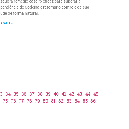
scubra remédio caseiro eficaz para superar a
pendência de Codeína e retomar o controle da sua
úde de forma natural.
ia mais »
3
34
35
36
37
38
39
40
41
42
43
44
45
75
76
77
78
79
80
81
82
83
84
85
86