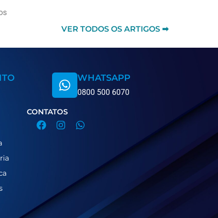
os
VER TODOS OS ARTIGOS ➡
NTO
WHATSAPP
0800 500 6070
CONTATOS
a
ria
ca
s