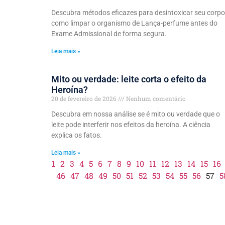
Descubra métodos eficazes para desintoxicar seu corpo
como limpar o organismo de Lança-perfume antes do
Exame Admissional de forma segura.
Leia mais »
Mito ou verdade: leite corta o efeito da
Heroína?
20 de fevereiro de 2026
Nenhum comentário
Descubra em nossa análise se é mito ou verdade que o
leite pode interferir nos efeitos da heroína. A ciência
explica os fatos.
Leia mais »
1
2
3
4
5
6
7
8
9
10
11
12
13
14
15
16
46
47
48
49
50
51
52
53
54
55
56
57
5