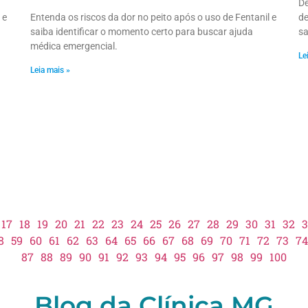
De
 e
Entenda os riscos da dor no peito após o uso de Fentanil e
de
saiba identificar o momento certo para buscar ajuda
sa
médica emergencial.
Le
Leia mais »
17
18
19
20
21
22
23
24
25
26
27
28
29
30
31
32
3
8
59
60
61
62
63
64
65
66
67
68
69
70
71
72
73
74
87
88
89
90
91
92
93
94
95
96
97
98
99
100
Blog da Clínica MG