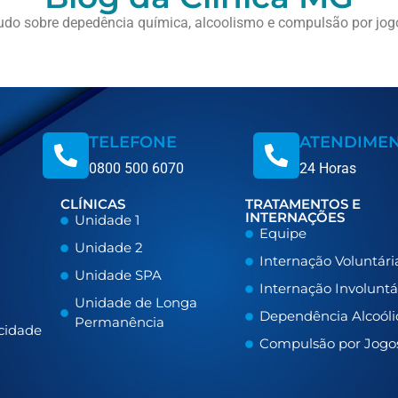
udo sobre depedência química, alcoolismo e compulsão por jog
TELEFONE
ATENDIME
0800 500 6070
24 Horas
CLÍNICAS
TRATAMENTOS E
INTERNAÇÕES
Unidade 1
Equipe
Unidade 2
Internação Voluntári
Unidade SPA
Internação Involuntá
Unidade de Longa
Dependência Alcoóli
Permanência
acidade
Compulsão por Jogo