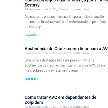
Ecstasy
25 de fevereiro de 2026
Nenhum comentário
Descubra os passos necessários para solicitar auxílio-
doença no Brasil se você está enfrentando dependência
de Ecstasy.
Leia mais »
Abstinência de Crack: como lidar com a A
25 de fevereiro de 2026
Nenhum comentário
Descubra estratégias eficazes para enfrentar a
abstinência de crack e minimizar o risco de AVC. Saiba
mais sobre apoio e tratamento aqui.
Leia mais »
Como tratar AVC em dependentes de
Zolpidem
25 de fevereiro de 2026
Nenhum comentário