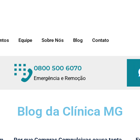
ntos
Equipe
Sobre Nós
Blog
Contato
0800 500 6070
Emergência e Remoção
Blog da Clínica MG
em
Por que Compras Compulsivas causa tanta
E