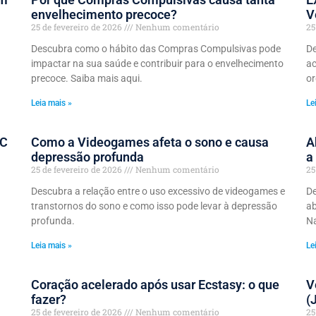
envelhecimento precoce?
V
25 de fevereiro de 2026
Nenhum comentário
25
Descubra como o hábito das Compras Compulsivas pode
De
impactar na sua saúde e contribuir para o envelhecimento
ac
precoce. Saiba mais aqui.
o
Leia mais »
Le
VC
Como a Videogames afeta o sono e causa
A
depressão profunda
a
25 de fevereiro de 2026
Nenhum comentário
25
Descubra a relação entre o uso excessivo de videogames e
De
transtornos do sono e como isso pode levar à depressão
ab
profunda.
Na
Leia mais »
Le
Coração acelerado após usar Ecstasy: o que
V
fazer?
(
25 de fevereiro de 2026
Nenhum comentário
25