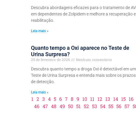
Descubra abordagens eficazes para o tratamento de A
em dependentes de Zolpidem e melhore a recuperação e
reabilitação.
Leia mais »
Quanto tempo a Oxi aparece no Teste de
Urina Surpresa?
25 de fevereiro de 2026
Nenhum comentário
Descubra quanto tempo a droga Oxi é detectável em um
Teste de Urina Surpresa e entenda mais sobre os prazos
de detecção.
Leia mais »
1
2
3
4
5
6
7
8
9
10
11
12
13
14
15
16
46
47
48
49
50
51
52
53
54
55
56
57
5