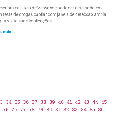
scubra se o uso de Venvanse pode ser detectado em
 teste de drogas capilar com janela de detecção ampla
quais são suas implicações.
ia mais »
3
34
35
36
37
38
39
40
41
42
43
44
45
75
76
77
78
79
80
81
82
83
84
85
86