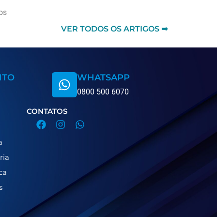
os
VER TODOS OS ARTIGOS ➡
NTO
WHATSAPP
0800 500 6070
CONTATOS
a
ria
ca
s