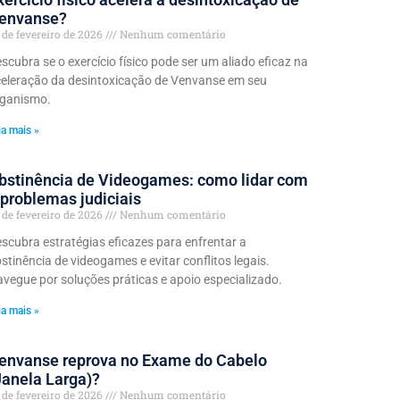
envanse?
 de fevereiro de 2026
Nenhum comentário
scubra se o exercício físico pode ser um aliado eficaz na
eleração da desintoxicação de Venvanse em seu
rganismo.
ia mais »
bstinência de Videogames: como lidar com
 problemas judiciais
 de fevereiro de 2026
Nenhum comentário
scubra estratégias eficazes para enfrentar a
stinência de videogames e evitar conflitos legais.
vegue por soluções práticas e apoio especializado.
ia mais »
envanse reprova no Exame do Cabelo
Janela Larga)?
 de fevereiro de 2026
Nenhum comentário