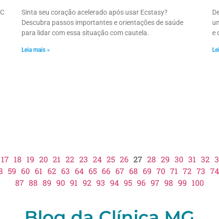
VC
Sinta seu coração acelerado após usar Ecstasy?
De
Descubra passos importantes e orientações de saúde
um
para lidar com essa situação com cautela.
e 
Leia mais »
Le
17
18
19
20
21
22
23
24
25
26
27
28
29
30
31
32
3
8
59
60
61
62
63
64
65
66
67
68
69
70
71
72
73
74
87
88
89
90
91
92
93
94
95
96
97
98
99
100
Blog da Clínica MG