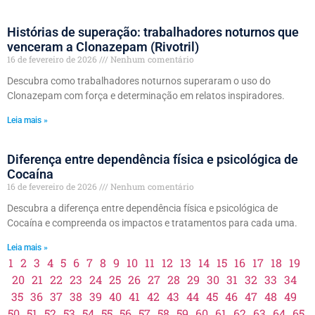
Histórias de superação: trabalhadores noturnos que
venceram a Clonazepam (Rivotril)
16 de fevereiro de 2026
Nenhum comentário
Descubra como trabalhadores noturnos superaram o uso do
Clonazepam com força e determinação em relatos inspiradores.
Leia mais »
Diferença entre dependência física e psicológica de
Cocaína
16 de fevereiro de 2026
Nenhum comentário
Descubra a diferença entre dependência física e psicológica de
Cocaína e compreenda os impactos e tratamentos para cada uma.
Leia mais »
1
2
3
4
5
6
7
8
9
10
11
12
13
14
15
16
17
18
19
20
21
22
23
24
25
26
27
28
29
30
31
32
33
34
35
36
37
38
39
40
41
42
43
44
45
46
47
48
49
50
51
52
53
54
55
56
57
58
59
60
61
62
63
64
65