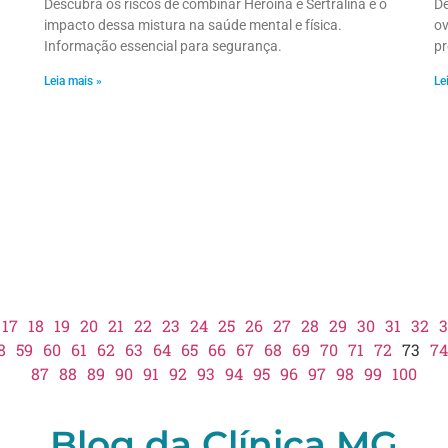
Descubra os riscos de combinar Heroína e Sertralina e o
De
impacto dessa mistura na saúde mental e física.
ov
Informação essencial para segurança.
pr
Leia mais »
Le
17
18
19
20
21
22
23
24
25
26
27
28
29
30
31
32
3
8
59
60
61
62
63
64
65
66
67
68
69
70
71
72
73
74
87
88
89
90
91
92
93
94
95
96
97
98
99
100
Blog da Clínica MG