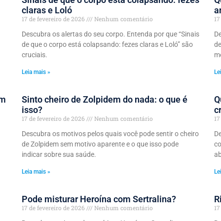
claras e Loló
a
17 de fevereiro de 2026
Nenhum comentário
17
Descubra os alertas do seu corpo. Entenda por que “Sinais
De
de que o corpo está colapsando: fezes claras e Loló” são
de
cruciais.
me
Leia mais »
Le
om
Sinto cheiro de Zolpidem do nada: o que é
Q
isso?
c
17 de fevereiro de 2026
Nenhum comentário
17
Descubra os motivos pelos quais você pode sentir o cheiro
De
de Zolpidem sem motivo aparente e o que isso pode
co
indicar sobre sua saúde.
ab
Leia mais »
Le
Pode misturar Heroína com Sertralina?
R
17 de fevereiro de 2026
Nenhum comentário
17