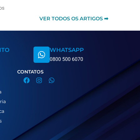
os
VER TODOS OS ARTIGOS ➡
NTO
WHATSAPP
0800 500 6070
CONTATOS
a
ria
ca
s