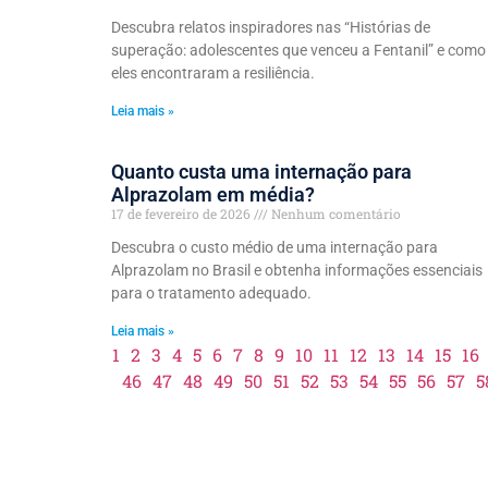
Descubra relatos inspiradores nas “Histórias de
superação: adolescentes que venceu a Fentanil” e como
eles encontraram a resiliência.
Leia mais »
Quanto custa uma internação para
Alprazolam em média?
17 de fevereiro de 2026
Nenhum comentário
Descubra o custo médio de uma internação para
Alprazolam no Brasil e obtenha informações essenciais
para o tratamento adequado.
Leia mais »
1
2
3
4
5
6
7
8
9
10
11
12
13
14
15
16
46
47
48
49
50
51
52
53
54
55
56
57
5