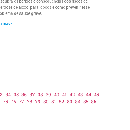
scubra os perigos e consequências dos riscos de
erdose de álcool para idosos e como prevenir esse
oblema de saúde grave.
ia mais »
3
34
35
36
37
38
39
40
41
42
43
44
45
75
76
77
78
79
80
81
82
83
84
85
86