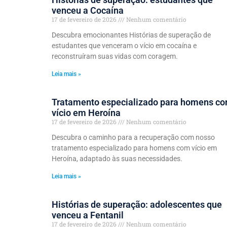
venceu a Cocaína
17 de fevereiro de 2026
Nenhum comentário
Descubra emocionantes Histórias de superação de
estudantes que venceram o vício em cocaína e
reconstruíram suas vidas com coragem.
Leia mais »
Tratamento especializado para homens c
vício em Heroína
17 de fevereiro de 2026
Nenhum comentário
Descubra o caminho para a recuperação com nosso
tratamento especializado para homens com vício em
Heroína, adaptado às suas necessidades.
Leia mais »
Histórias de superação: adolescentes que
venceu a Fentanil
17 de fevereiro de 2026
Nenhum comentário