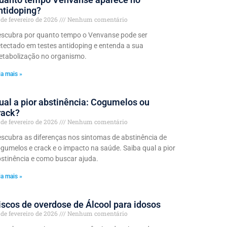
ntidoping?
 de fevereiro de 2026
Nenhum comentário
scubra por quanto tempo o Venvanse pode ser
tectado em testes antidoping e entenda a sua
tabolização no organismo.
ia mais »
ual a pior abstinência: Cogumelos ou
rack?
 de fevereiro de 2026
Nenhum comentário
scubra as diferenças nos sintomas de abstinência de
gumelos e crack e o impacto na saúde. Saiba qual a pior
stinência e como buscar ajuda.
ia mais »
iscos de overdose de Álcool para idosos
 de fevereiro de 2026
Nenhum comentário