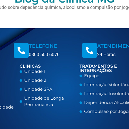
udo sobre depedência química, alcoolismo e compulsão por jog
TELEFONE
ATENDIME
0800 500 6070
24 Horas
CLÍNICAS
TRATAMENTOS E
INTERNAÇÕES
Unidade 1
Equipe
Unidade 2
Internação Voluntári
Unidade SPA
Internação Involuntá
Unidade de Longa
Dependência Alcoóli
Permanência
acidade
Compulsão por Jogo