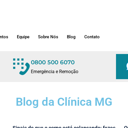
ntos
Equipe
Sobre Nós
Blog
Contato
0800 500 6070
Emergência e Remoção
Blog da Clínica MG
Sinais de que o corpo está colapsando: fezes
Q